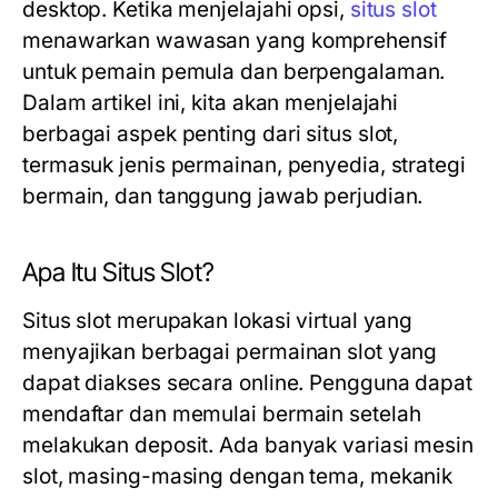
desktop. Ketika menjelajahi opsi,
situs slot
menawarkan wawasan yang komprehensif
untuk pemain pemula dan berpengalaman.
Dalam artikel ini, kita akan menjelajahi
berbagai aspek penting dari situs slot,
termasuk jenis permainan, penyedia, strategi
bermain, dan tanggung jawab perjudian.
Apa Itu Situs Slot?
Situs slot merupakan lokasi virtual yang
menyajikan berbagai permainan slot yang
dapat diakses secara online. Pengguna dapat
mendaftar dan memulai bermain setelah
melakukan deposit. Ada banyak variasi mesin
slot, masing-masing dengan tema, mekanik