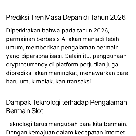
Prediksi Tren Masa Depan di Tahun 2026
Diperkirakan bahwa pada tahun 2026,
permainan berbasis AI akan menjadi lebih
umum, memberikan pengalaman bermain
yang dipersonalisasi. Selain itu, penggunaan
cryptocurrency di platform perjudian juga
diprediksi akan meningkat, menawarkan cara
baru untuk melakukan transaksi.
Dampak Teknologi terhadap Pengalaman
Bermain Slot
Teknologi terus mengubah cara kita bermain.
Dengan kemajuan dalam kecepatan internet