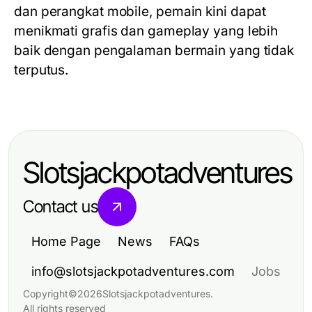
dan perangkat mobile, pemain kini dapat
menikmati grafis dan gameplay yang lebih
baik dengan pengalaman bermain yang tidak
terputus.
Slotsjackpotadventures
Contact us
Home Page
News
FAQs
info@slotsjackpotadventures.com
Jobs
Copyright
©
2026
Slotsjackpotadventures
.
All rights reserved