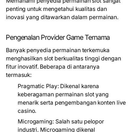
Memahami penyedia permainan slot sangat
penting untuk mengetahui kualitas dan
inovasi yang ditawarkan dalam permainan.
Pengenalan Provider Game Ternama
Banyak penyedia permainan terkemuka
menghasilkan slot berkualitas tinggi dengan
fitur inovatif. Beberapa di antaranya
termasuk:
Pragmatic Play:
Dikenal karena
keberagaman permainan slot yang
menarik serta pengembangan konten live
casino.
Microgaming:
Salah satu pelopor
industri, Microgaming dikenal