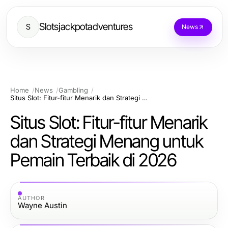
Slotsjackpotadventures
S
News
Home
News
Gambling
Situs Slot: Fitur-fitur Menarik dan Strategi Menang untuk Pemain Terbaik di 2026
Situs Slot: Fitur-fitur Menarik
dan Strategi Menang untuk
Pemain Terbaik di 2026
AUTHOR
Wayne Austin