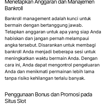
Menetapkan Anggaran dan Manajemen
Bankroll
Bankroll management adalah kunci untuk
bermain dengan bertanggung jawab.
Tetapkan anggaran untuk apa yang siap Anda
habiskan dan jangan pernah melampaui
angka tersebut. Disarankan untuk membagi
bankroll Anda menjadi beberapa sesi untuk
meningkatkan waktu bermain Anda. Dengan
cara ini, Anda dapat mengontrol pengeluaran
Anda dan menikmati permainan lebih lama
tanpa risiko kehilangan terlalu banyak.
Penggunaan Bonus dan Promosi pada
Situs Slot