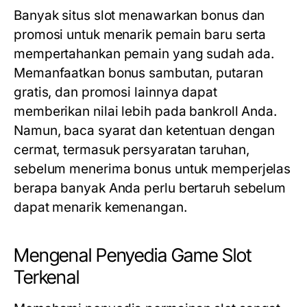
Banyak situs slot menawarkan bonus dan
promosi untuk menarik pemain baru serta
mempertahankan pemain yang sudah ada.
Memanfaatkan bonus sambutan, putaran
gratis, dan promosi lainnya dapat
memberikan nilai lebih pada bankroll Anda.
Namun, baca syarat dan ketentuan dengan
cermat, termasuk persyaratan taruhan,
sebelum menerima bonus untuk memperjelas
berapa banyak Anda perlu bertaruh sebelum
dapat menarik kemenangan.
Mengenal Penyedia Game Slot
Terkenal