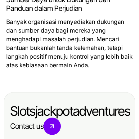
Panduan dalam Perjudian
Banyak organisasi menyediakan dukungan
dan sumber daya bagi mereka yang
menghadapi masalah perjudian. Mencari
bantuan bukanlah tanda kelemahan, tetapi
langkah positif menuju kontrol yang lebih baik
atas kebiasaan bermain Anda.
Slotsjackpotadventures
Contact us