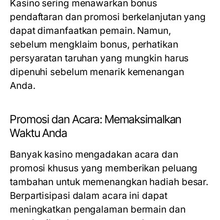
Kasino sering menawarkan bonus
pendaftaran dan promosi berkelanjutan yang
dapat dimanfaatkan pemain. Namun,
sebelum mengklaim bonus, perhatikan
persyaratan taruhan yang mungkin harus
dipenuhi sebelum menarik kemenangan
Anda.
Promosi dan Acara: Memaksimalkan
Waktu Anda
Banyak kasino mengadakan acara dan
promosi khusus yang memberikan peluang
tambahan untuk memenangkan hadiah besar.
Berpartisipasi dalam acara ini dapat
meningkatkan pengalaman bermain dan