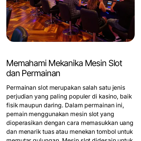
Memahami Mekanika Mesin Slot
dan Permainan
Permainan slot merupakan salah satu jenis
perjudian yang paling populer di kasino, baik
fisik maupun daring. Dalam permainan ini,
pemain menggunakan mesin slot yang
dioperasikan dengan cara memasukkan uang
dan menarik tuas atau menekan tombol untuk
memutar gulungan. Mesin slot didesain untuk