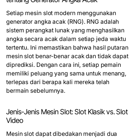
Setiap mesin slot modern menggunakan
generator angka acak (RNG). RNG adalah
sistem perangkat lunak yang menghasilkan
angka secara acak dalam setiap jeda waktu
tertentu. Ini memastikan bahwa hasil putaran
mesin slot benar-benar acak dan tidak dapat
diprediksi. Dengan cara ini, setiap pemain
memiliki peluang yang sama untuk menang,
terlepas dari berapa kali mereka telah
bermain sebelumnya.
Jenis-Jenis Mesin Slot: Slot Klasik vs. Slot
Video
Mesin slot dapat dibedakan menjadi dua