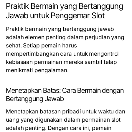
Praktik Bermain yang Bertanggung
Jawab untuk Penggemar Slot
Praktik bermain yang bertanggung jawab
adalah elemen penting dalam perjudian yang
sehat. Setiap pemain harus
mempertimbangkan cara untuk mengontrol
kebiasaan permainan mereka sambil tetap
menikmati pengalaman.
Menetapkan Batas: Cara Bermain dengan
Bertanggung Jawab
Menetapkan batasan pribadi untuk waktu dan
uang yang digunakan dalam permainan slot
adalah penting. Dengan cara ini, pemain