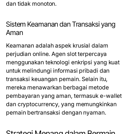
dan tidak monoton.
Sistem Keamanan dan Transaksi yang
Aman
Keamanan adalah aspek krusial dalam
perjudian online. Agen slot terpercaya
menggunakan teknologi enkripsi yang kuat
untuk melindungi informasi pribadi dan
transaksi keuangan pemain. Selain itu,
mereka menawarkan berbagai metode
pembayaran yang aman, termasuk e-wallet
dan cryptocurrency, yang memungkinkan
pemain bertransaksi dengan nyaman.
Strategi Menang dalam Bermain