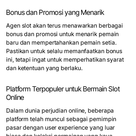
Bonus dan Promosi yang Menarik
Agen slot akan terus menawarkan berbagai
bonus dan promosi untuk menarik pemain
baru dan mempertahankan pemain setia.
Pastikan untuk selalu memanfaatkan bonus
ini, tetapi ingat untuk memperhatikan syarat
dan ketentuan yang berlaku.
Platform Terpopuler untuk Bermain Slot
Online
Dalam dunia perjudian online, beberapa
platform telah muncul sebagai pemimpin
pasar dengan user experience yang luar