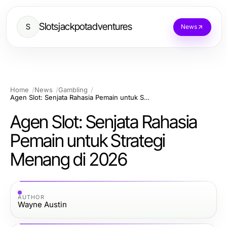
Slotsjackpotadventures
S
News
Home
News
Gambling
Agen Slot: Senjata Rahasia Pemain untuk Strategi Menang di 2026
Agen Slot: Senjata Rahasia
Pemain untuk Strategi
Menang di 2026
AUTHOR
Wayne Austin