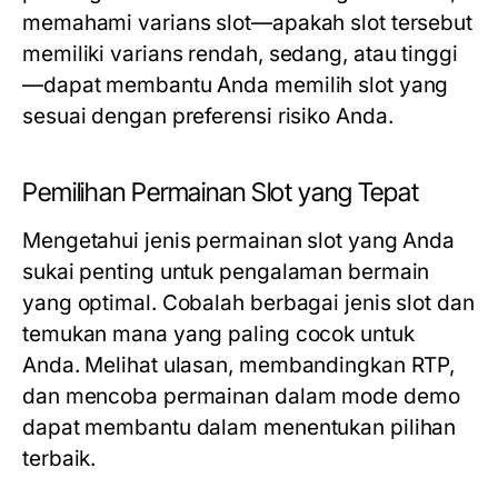
memahami varians slot—apakah slot tersebut
memiliki varians rendah, sedang, atau tinggi
—dapat membantu Anda memilih slot yang
sesuai dengan preferensi risiko Anda.
Pemilihan Permainan Slot yang Tepat
Mengetahui jenis permainan slot yang Anda
sukai penting untuk pengalaman bermain
yang optimal. Cobalah berbagai jenis slot dan
temukan mana yang paling cocok untuk
Anda. Melihat ulasan, membandingkan RTP,
dan mencoba permainan dalam mode demo
dapat membantu dalam menentukan pilihan
terbaik.