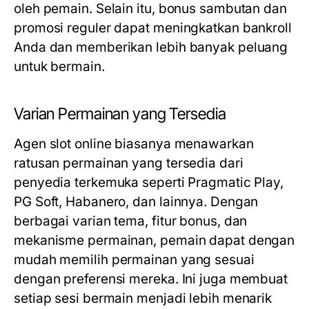
oleh pemain. Selain itu, bonus sambutan dan
promosi reguler dapat meningkatkan bankroll
Anda dan memberikan lebih banyak peluang
untuk bermain.
Varian Permainan yang Tersedia
Agen slot online biasanya menawarkan
ratusan permainan yang tersedia dari
penyedia terkemuka seperti Pragmatic Play,
PG Soft, Habanero, dan lainnya. Dengan
berbagai varian tema, fitur bonus, dan
mekanisme permainan, pemain dapat dengan
mudah memilih permainan yang sesuai
dengan preferensi mereka. Ini juga membuat
setiap sesi bermain menjadi lebih menarik