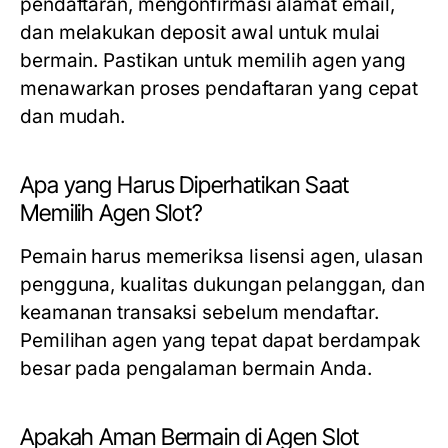
pendaftaran, mengonfirmasi alamat email,
dan melakukan deposit awal untuk mulai
bermain. Pastikan untuk memilih agen yang
menawarkan proses pendaftaran yang cepat
dan mudah.
Apa yang Harus Diperhatikan Saat
Memilih Agen Slot?
Pemain harus memeriksa lisensi agen, ulasan
pengguna, kualitas dukungan pelanggan, dan
keamanan transaksi sebelum mendaftar.
Pemilihan agen yang tepat dapat berdampak
besar pada pengalaman bermain Anda.
Apakah Aman Bermain di Agen Slot