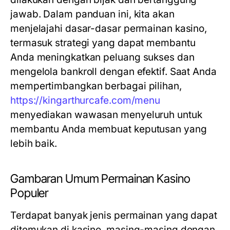
jawab. Dalam panduan ini, kita akan
menjelajahi dasar-dasar permainan kasino,
termasuk strategi yang dapat membantu
Anda meningkatkan peluang sukses dan
mengelola bankroll dengan efektif. Saat Anda
mempertimbangkan berbagai pilihan,
https://kingarthurcafe.com/menu
menyediakan wawasan menyeluruh untuk
membantu Anda membuat keputusan yang
lebih baik.
Gambaran Umum Permainan Kasino
Populer
Terdapat banyak jenis permainan yang dapat
ditemukan di kasino, masing-masing dengan