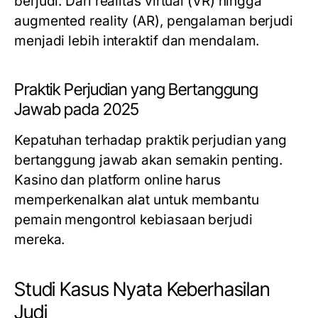
berjudi. Dari realitas virtual (VR) hingga
augmented reality (AR), pengalaman berjudi
menjadi lebih interaktif dan mendalam.
Praktik Perjudian yang Bertanggung
Jawab pada 2025
Kepatuhan terhadap praktik perjudian yang
bertanggung jawab akan semakin penting.
Kasino dan platform online harus
memperkenalkan alat untuk membantu
pemain mengontrol kebiasaan berjudi
mereka.
Studi Kasus Nyata Keberhasilan
Judi