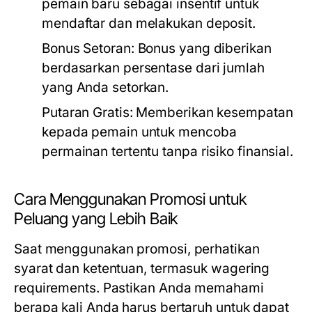
pemain baru sebagai insentif untuk
mendaftar dan melakukan deposit.
Bonus Setoran:
Bonus yang diberikan
berdasarkan persentase dari jumlah
yang Anda setorkan.
Putaran Gratis:
Memberikan kesempatan
kepada pemain untuk mencoba
permainan tertentu tanpa risiko finansial.
Cara Menggunakan Promosi untuk
Peluang yang Lebih Baik
Saat menggunakan promosi, perhatikan
syarat dan ketentuan, termasuk
wagering
requirements
. Pastikan Anda memahami
berapa kali Anda harus bertaruh untuk dapat