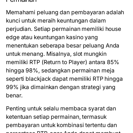
Memahami peluang dan pembayaran adalah
kunci untuk meraih keuntungan dalam
perjudian. Setiap permainan memiliki
house
edge
atau keuntungan kasino yang
menentukan seberapa besar peluang Anda
untuk menang. Misalnya, slot mungkin
memiliki RTP (Return to Player) antara 85%
hingga 98%, sedangkan permainan meja
seperti blackjack dapat memiliki RTP hingga
99% jika dimainkan dengan strategi yang
benar.
Penting untuk selalu membaca syarat dan
ketentuan setiap permainan, termasuk
pembayaran untuk kombinasi tertentu dan