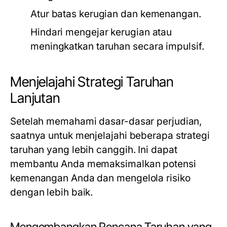
Atur batas kerugian dan kemenangan.
Hindari mengejar kerugian atau
meningkatkan taruhan secara impulsif.
Menjelajahi Strategi Taruhan
Lanjutan
Setelah memahami dasar-dasar perjudian,
saatnya untuk menjelajahi beberapa strategi
taruhan yang lebih canggih. Ini dapat
membantu Anda memaksimalkan potensi
kemenangan Anda dan mengelola risiko
dengan lebih baik.