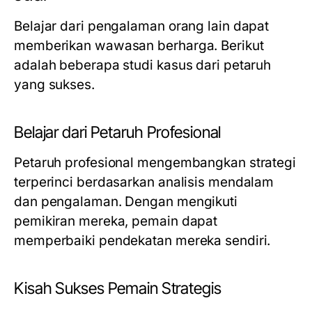
Belajar dari pengalaman orang lain dapat
memberikan wawasan berharga. Berikut
adalah beberapa studi kasus dari petaruh
yang sukses.
Belajar dari Petaruh Profesional
Petaruh profesional mengembangkan strategi
terperinci berdasarkan analisis mendalam
dan pengalaman. Dengan mengikuti
pemikiran mereka, pemain dapat
memperbaiki pendekatan mereka sendiri.
Kisah Sukses Pemain Strategis