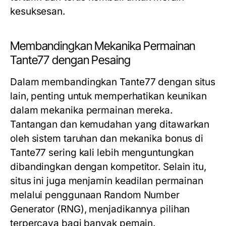
kesuksesan.
Membandingkan Mekanika Permainan
Tante77 dengan Pesaing
Dalam membandingkan Tante77 dengan situs
lain, penting untuk memperhatikan keunikan
dalam mekanika permainan mereka.
Tantangan dan kemudahan yang ditawarkan
oleh sistem taruhan dan mekanika bonus di
Tante77 sering kali lebih menguntungkan
dibandingkan dengan kompetitor. Selain itu,
situs ini juga menjamin keadilan permainan
melalui penggunaan Random Number
Generator (RNG), menjadikannya pilihan
terpercaya bagi banyak pemain.