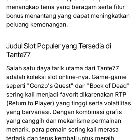
menangkap tema yang beragam serta fitur
bonus menantang yang dapat meningkatkan
peluang kemenangan.
Judul Slot Populer yang Tersedia di
Tante77
Salah satu daya tarik utama dari Tante77
adalah koleksi slot online-nya. Game-game
seperti "Gonzo's Quest" dan "Book of Dead"
sering kali menjadi favorit dikarenakan RTP
(Return to Player) yang tinggi serta volatilitas
yang bervariasi. Dengan kombinasi grafis
yang canggih dan mekanisme permainan
menarik, para pemain sering kali merasa
tertarik dan terus kembali untuk meraih