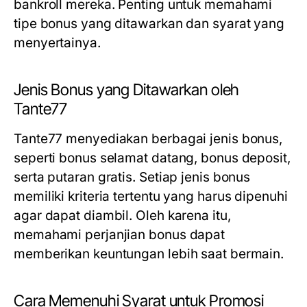
bankroll mereka. Penting untuk memahami
tipe bonus yang ditawarkan dan syarat yang
menyertainya.
Jenis Bonus yang Ditawarkan oleh
Tante77
Tante77 menyediakan berbagai jenis bonus,
seperti bonus selamat datang, bonus deposit,
serta putaran gratis. Setiap jenis bonus
memiliki kriteria tertentu yang harus dipenuhi
agar dapat diambil. Oleh karena itu,
memahami perjanjian bonus dapat
memberikan keuntungan lebih saat bermain.
Cara Memenuhi Syarat untuk Promosi