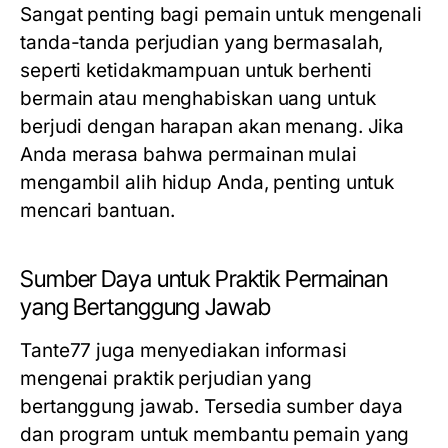
Sangat penting bagi pemain untuk mengenali
tanda-tanda perjudian yang bermasalah,
seperti ketidakmampuan untuk berhenti
bermain atau menghabiskan uang untuk
berjudi dengan harapan akan menang. Jika
Anda merasa bahwa permainan mulai
mengambil alih hidup Anda, penting untuk
mencari bantuan.
Sumber Daya untuk Praktik Permainan
yang Bertanggung Jawab
Tante77 juga menyediakan informasi
mengenai praktik perjudian yang
bertanggung jawab. Tersedia sumber daya
dan program untuk membantu pemain yang