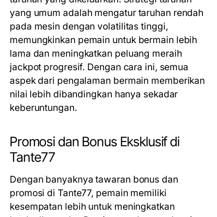
yang umum adalah mengatur taruhan rendah
pada mesin dengan volatilitas tinggi,
memungkinkan pemain untuk bermain lebih
lama dan meningkatkan peluang meraih
jackpot progresif. Dengan cara ini, semua
aspek dari pengalaman bermain memberikan
nilai lebih dibandingkan hanya sekadar
keberuntungan.
Promosi dan Bonus Eksklusif di
Tante77
Dengan banyaknya tawaran bonus dan
promosi di Tante77, pemain memiliki
kesempatan lebih untuk meningkatkan