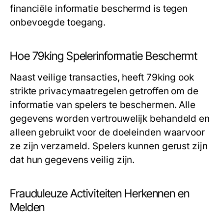
financiële informatie beschermd is tegen
onbevoegde toegang.
Hoe 79king Spelerinformatie Beschermt
Naast veilige transacties, heeft 79king ook
strikte privacymaatregelen getroffen om de
informatie van spelers te beschermen. Alle
gegevens worden vertrouwelijk behandeld en
alleen gebruikt voor de doeleinden waarvoor
ze zijn verzameld. Spelers kunnen gerust zijn
dat hun gegevens veilig zijn.
Frauduleuze Activiteiten Herkennen en
Melden