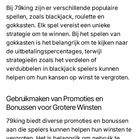
Bij 79king zijn er verschillende populaire
spellen, zoals blackjack, roulette en
gokkasten. Elk spel vereist een unieke
strategie om te winnen. Bij het spelen van
gokkasten is het belangrijk om te kijken naar
de uitbetalingspercentages, terwijl
strategieën zoals het verdelen of
verdubbelen in blackjack spelers kunnen
helpen om hun kansen op winst te vergroten.
Gebruikmaken van Promoties en
Bonussen voor Grotere Winsten
79king biedt diverse promoties en bonussen
aan die spelers kunnen helpen hun winsten te
vergroten. Het is belangrijk om gebruik te