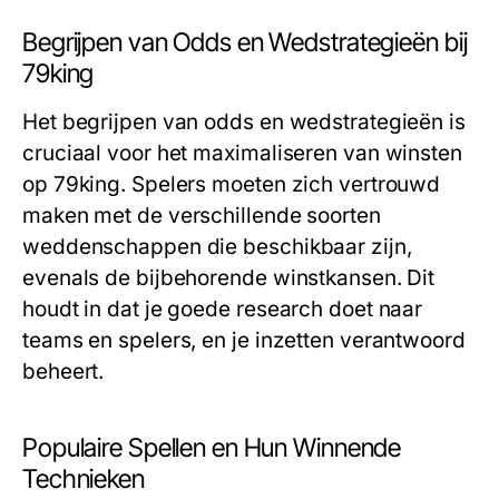
Begrijpen van Odds en Wedstrategieën bij
79king
Het begrijpen van odds en wedstrategieën is
cruciaal voor het maximaliseren van winsten
op 79king. Spelers moeten zich vertrouwd
maken met de verschillende soorten
weddenschappen die beschikbaar zijn,
evenals de bijbehorende winstkansen. Dit
houdt in dat je goede research doet naar
teams en spelers, en je inzetten verantwoord
beheert.
Populaire Spellen en Hun Winnende
Technieken