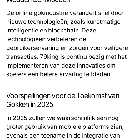
De online gokindustrie verandert snel door
nieuwe technologieën, zoals kunstmatige
intelligentie en blockchain. Deze
technologieën verbeteren de
gebruikerservaring en zorgen voor veiligere
transacties. 79king is continu bezig met het
implementeren van deze innovaties om
spelers een betere ervaring te bieden.
Voorspellingen voor de Toekomst van
Gokken in 2025
In 2025 zullen we waarschijnlijk een nog
groter gebruik van mobiele platforms zien,
evenals een toename in de integratie van